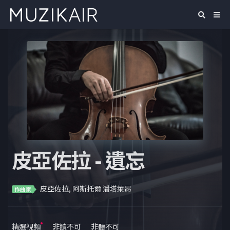
皮亞佐拉 - 遺忘
皮亞佐拉, 阿斯托爾 潘塔萊昂
作曲家
精選視頻
非讀不可
非聽不可