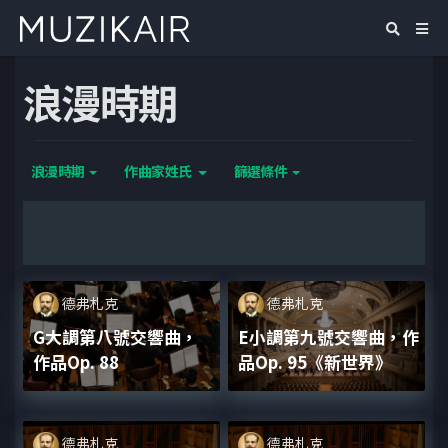
浪漫時期
浪漫時期
作曲家姓氏
篩選條件
德弗札克
德弗札克
G大調第八號交響曲，
E小調第九號交響曲，作
作品Op. 88
品Op. 95《新世界》
德弗札克
德弗札克