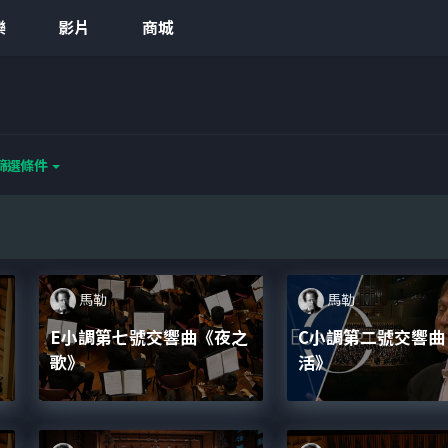
樂
影片
商城
篩選條件
馬勒
馬勒
E小調第七號交響曲《夜之
C小調第二號交響曲
歌》
活》