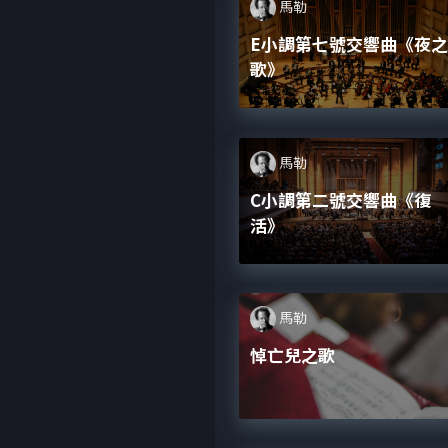
馬勒
E小調第七號交響曲《夜
歌》
馬勒
C小調第二號交響曲《復
活》
馬勒
悼亡兒之歌