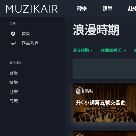
聽樂
讀樂
赴
浪漫時期
主要
首頁
作品列表
浪漫時期
作曲家姓氏
其他連結
聽樂
讀樂
馬勒
赴樂
商城
升C小調第五號交響曲