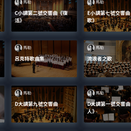
馬勒
馬勒
之
C小調第二號交響曲《復
E小調第七號交響曲
活》
歌》
馬勒
馬勒
呂克特歌曲集
流浪者之歌
馬勒
馬勒
D大調第九號交響曲
D大調第一號交響曲
人》